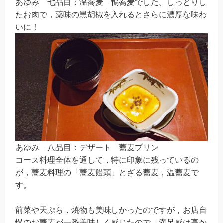
あゆみ 七品目：温蕎麦 鴨蕎麦でした。しっとりし
たお肉で，薬味の黒胡椒を入れるとさらに濃厚な味わ
いに！
あゆみ 八品目：デザート 蕎麦プリン
コース料理全体を通して，特に印象に残っているの
が，蕎麦料理の「蕎麦饅頭」とざる蕎麦，温蕎麦で
す。
前菜や天ぷら，焼物も美味しかったのですが，お店自
慢のお蕎麦が一番美味しく感じたので，満足感は高か