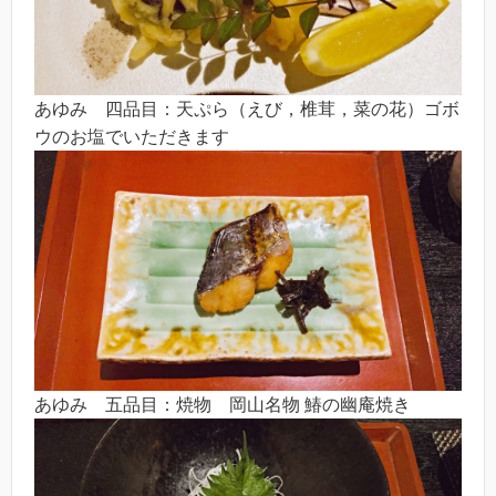
あゆみ 四品目：天ぷら（えび，椎茸，菜の花）ゴボ
ウのお塩でいただきます
あゆみ 五品目：焼物 岡山名物 鰆の幽庵焼き