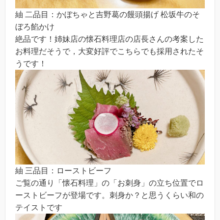
紬 二品目：かぼちゃと吉野葛の饅頭揚げ 松坂牛のそ
ぼろ餡かけ
絶品です！姉妹店の懐石料理店の店長さんの考案した
お料理だそうで，大変好評でこちらでも採用されたそ
うです！
紬 三品目：ローストビーフ
ご覧の通り「懐石料理」の「お刺身」の立ち位置でロ
ーストビーフが登場です。刺身か？と思うくらい和の
テイストです