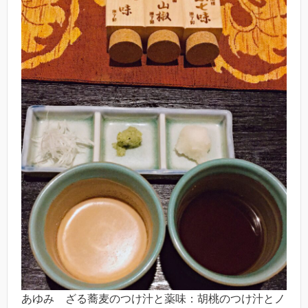
あゆみ ざる蕎麦のつけ汁と薬味：胡桃のつけ汁とノ