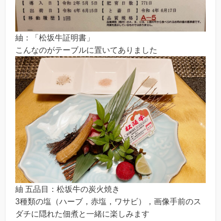
紬：「松坂牛証明書」
こんなのがテーブルに置いてありました
紬 五品目：松坂牛の炭火焼き
3種類の塩（ハーブ，赤塩，ワサビ），画像手前のス
ダチに隠れた佃煮と一緒に楽しみます